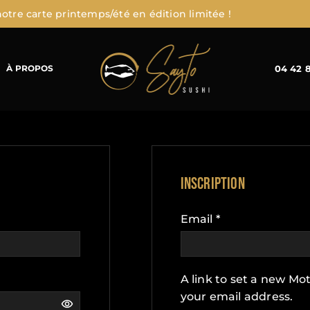
otre carte printemps/été en édition limitée !
04 42 
À PROPOS
Inscription
Email
*
A link to set a new Mot
your email address.